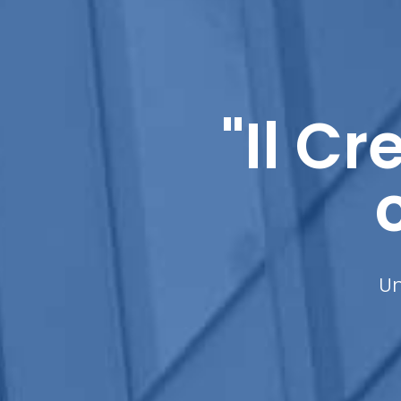
"Il C
Un