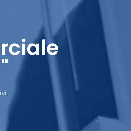
rciale
"
vi.